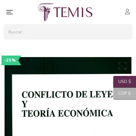
-25%
USD $
COP $