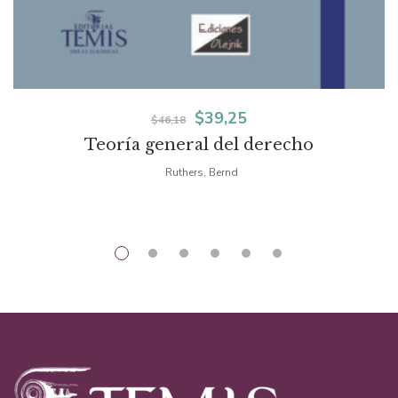
El
El
$
39,25
$
46,18
Teoría general del derecho
precio
precio
Ruthers, Bernd
original
actual
era:
es:
$46,18.
$39,25.