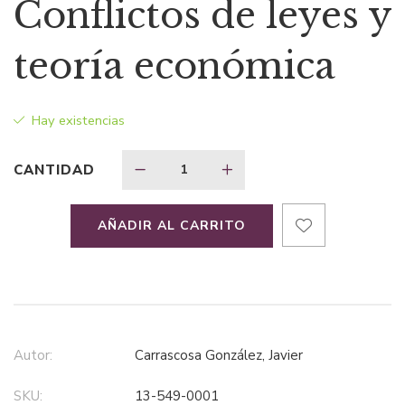
precio
precio
Conflictos de leyes y
original
actual
teoría económica
era:
es:
Hay existencias
$142,04.
$106,53.
CANTIDAD
AÑADIR AL CARRITO
Autor:
Carrascosa González, Javier
SKU:
13-549-0001