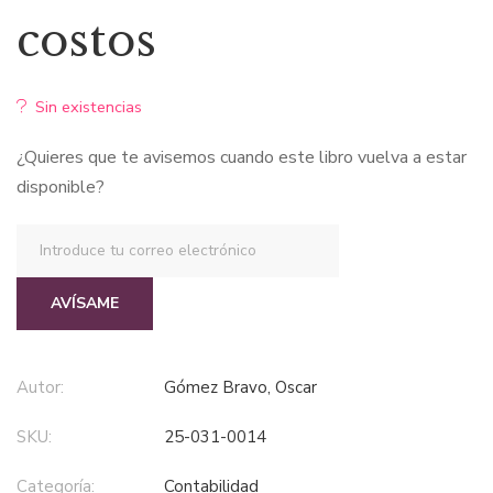
original
actual
costos
era:
es:
Sin existencias
$28,49.
$17,09.
¿Quieres que te avisemos cuando este libro vuelva a estar
disponible?
AVÍSAME
Autor:
Gómez Bravo, Oscar
SKU:
25-031-0014
Categoría:
contabilidad