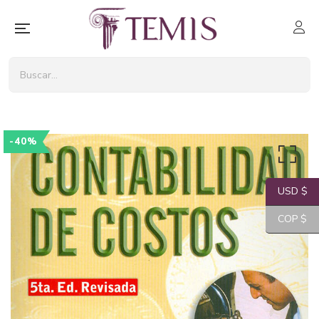
-40%
USD $
COP $