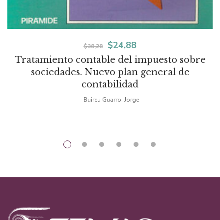
El
El
$
24,88
$
38,28
Tratamiento contable del impuesto sobre
precio
precio
sociedades. Nuevo plan general de
original
actual
contabilidad
era:
es:
Buireu Guarro, Jorge
$38,28.
$24,88.