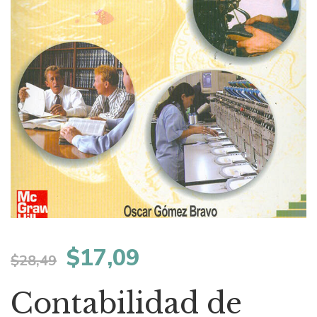
El
El
$
17,09
$
28,49
precio
precio
Contabilidad de