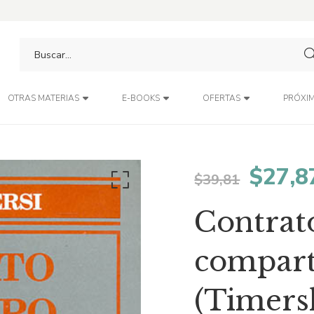
PRÓXIM
OTRAS MATERIAS
E-BOOKS
OFERTAS
El
$
27,8
$
39,81
preci
Contrat
origin
compart
era:
(Timers
$39,8