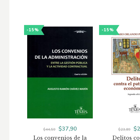
-15%
-15%
El
El
El
$
37,90
$
2
$
44,59
$
23,89
Los convenios de la
Delitos co
precio
precio
pr