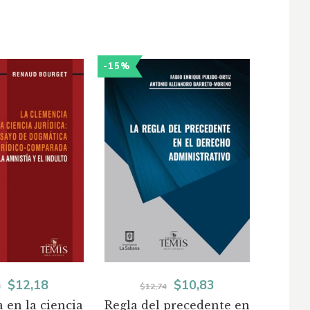
-15%
-15%
El
El
El
El
$
12,18
$
10,83
3
$
12,74
 en la ciencia
Regla del precedente en
La org
precio
precio
precio
precio