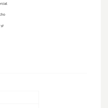
rcial
echo