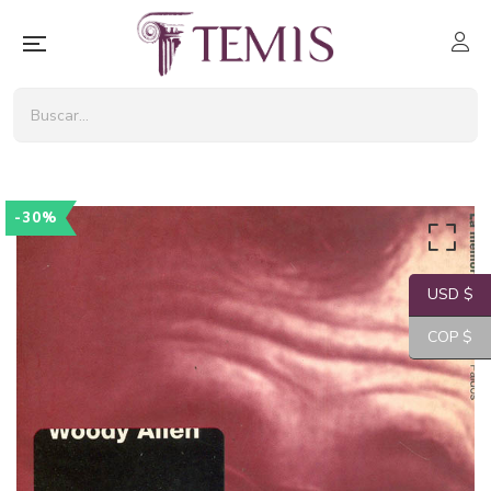
-30%
USD $
COP $