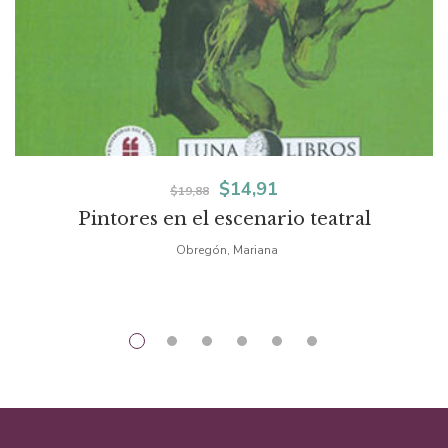
El
El
$
14,91
$
19,88
Pintores en el escenario teatral
precio
precio
Obregón, Mariana
original
actual
era:
es:
$19,88.
$14,91.