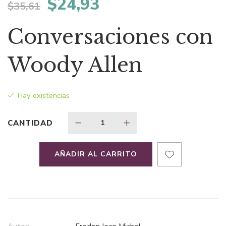
El
El
$
24,93
$
35,61
precio
precio
Conversaciones con
original
actual
Woody Allen
era:
es:
Hay existencias
$35,61.
$24,93.
CANTIDAD
AÑADIR AL CARRITO