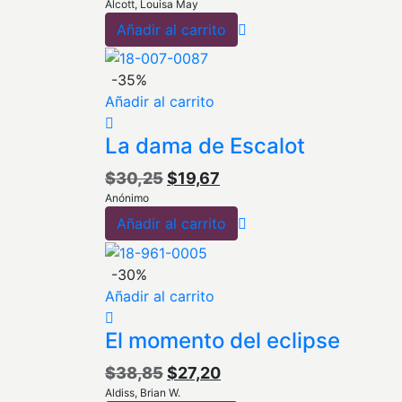
Alcott, Louisa May
precio
precio
Añadir al carrito
original
actual
era:
es:
$83,44.
$58,41.
-35%
Añadir al carrito
La dama de Escalot
El
El
$
30,25
$
19,67
Anónimo
precio
precio
Añadir al carrito
original
actual
era:
es:
$30,25.
$19,67.
-30%
Añadir al carrito
El momento del eclipse
El
El
$
38,85
$
27,20
Aldiss, Brian W.
precio
precio