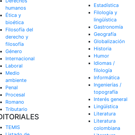
Derechos 
Estadística
humanos
Filología y 
Ética y 
lingüística
bioética
Gastronomía
Filosofía del 
Geografía
derecho y 
Globalización
filosofía
Historia
Género
Humor
Internacional
Idiomas / 
Laboral
filología
Medio 
Informática
ambiente
Ingenierías / 
Penal
topografía
Procesal
Interés general
Romano
Lingüística
Tributario
Literatura
DITORIALES
Literatura 
TEMIS
colombiana
Listado de  