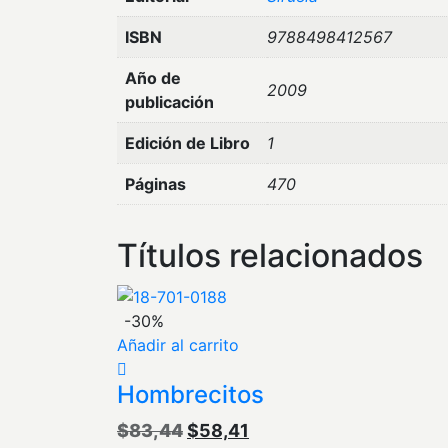
ISBN
9788498412567
Año de
2009
publicación
Edición de Libro
1
Páginas
470
Títulos relacionados
-30%
Añadir al carrito
Hombrecitos
El
El
$
83,44
$
58,41