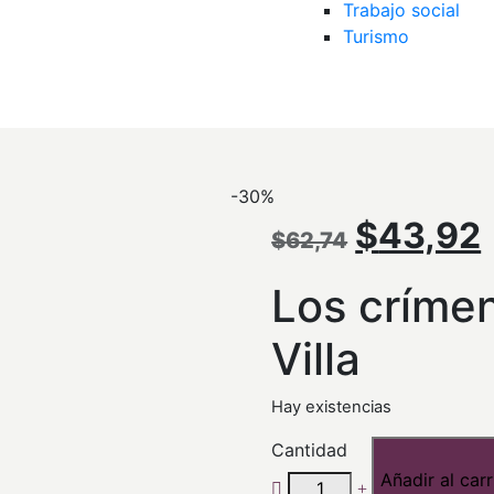
Trabajo social
Turismo
-30%
El
$
43,92
$
62,74
precio
Los críme
original
Villa
era:
Hay existencias
$62,74.
Cantidad
Añadir al carr