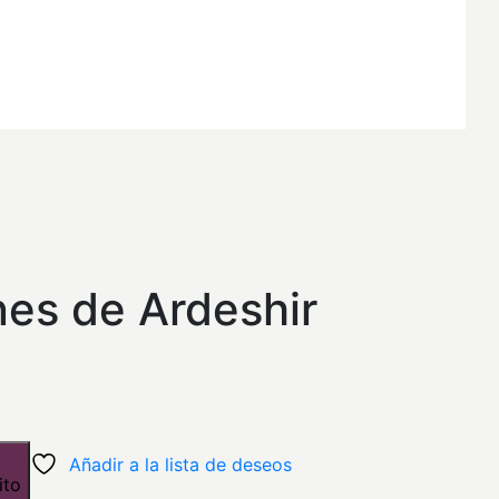
El
precio
nes de Ardeshir
actual
es:
$43,92.
Añadir a la lista de deseos
ito