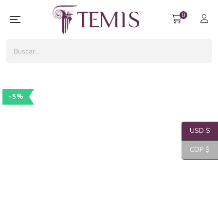
0
-5%
USD $
COP $