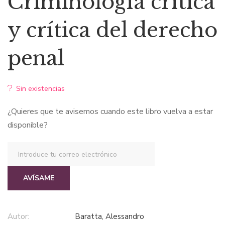
Criminología crítica
original
actual
y crítica del derecho
era:
es:
penal
$70,33.
$66,81.
Sin existencias
¿Quieres que te avisemos cuando este libro vuelva a estar
disponible?
AVÍSAME
Autor:
Baratta, Alessandro