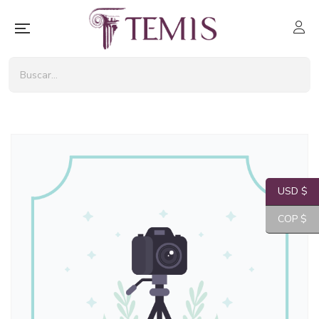
USD $
COP $