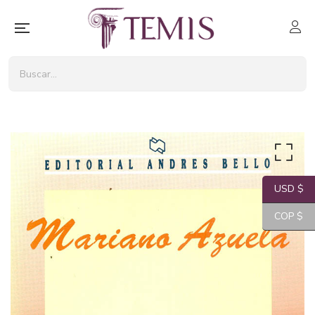
USD $
COP $