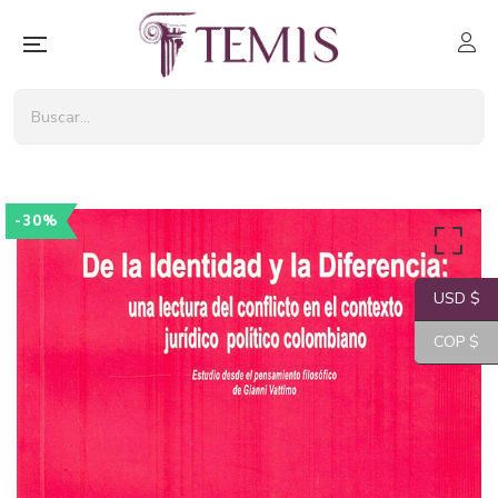
-30%
USD $
COP $