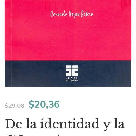
El
El
$
20,36
$
29,08
precio
precio
De la identidad y la
original
actual