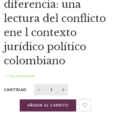
diferencia: una
era:
es:
lectura del conflicto
$29,08.
$20,36.
ene l contexto
jurídico político
colombiano
Hay existencias
CANTIDAD
AÑADIR AL CARRITO