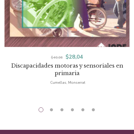
El
El
$
28,04
$
40,06
Discapacidades motoras y sensoriales en
precio
precio
primaria
original
actual
Cumellas, Monserrat
era:
es:
$40,06.
$28,04.