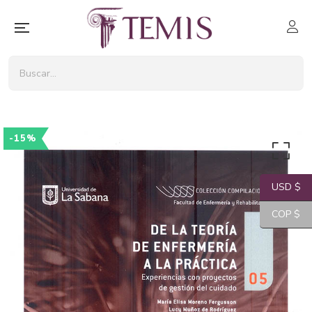
-15%
USD $
COP $