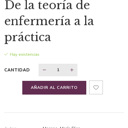
precio
precio
De la teoría de
original
actual
enfermería a la
era:
es:
práctica
$24,04.
$20,43.
Hay existencias
CANTIDAD
AÑADIR AL CARRITO