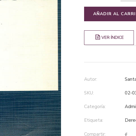
AÑADIR AL CARR
VER ÍNDICE
Autor:
Sant
SKU:
02-0
Categoría:
adm
Etiqueta:
der
Compartir: