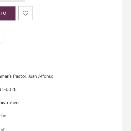
ITO
amaría Pastor, Juan Alfonso
31-0025
inistrativo
echo