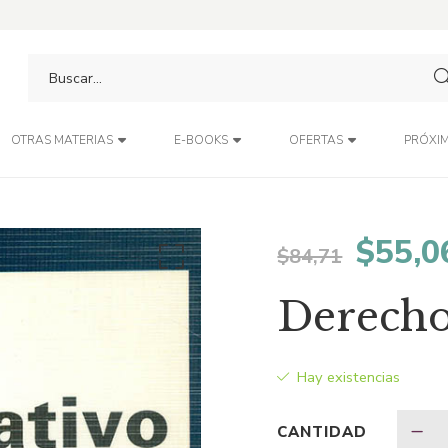
PRÓXIM
OTRAS MATERIAS
E-BOOKS
OFERTAS
El
$
55,0
$
84,71
preci
Derecho
origin
Hay existencias
era:
CANTIDAD
$84,7