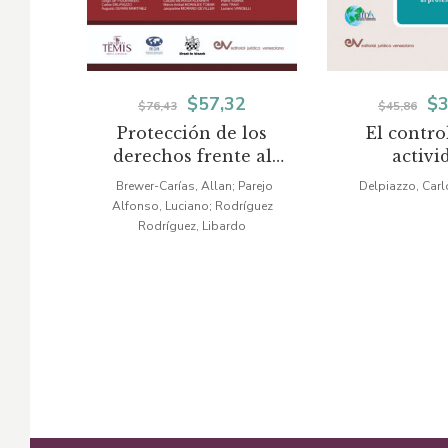
El
El
El
$
57,32
$
3
$
76,43
$
45,86
Protección de los
El contro
precio
precio
pr
derechos frente al
activi
original
actual
or
poder de la
administ
Brewer-Carías, Allan; Parejo
Delpiazzo, Carl
administración
Alfonso, Luciano; Rodríguez
era:
es:
er
Rodríguez, Libardo
$76,43.
$57,32.
$4