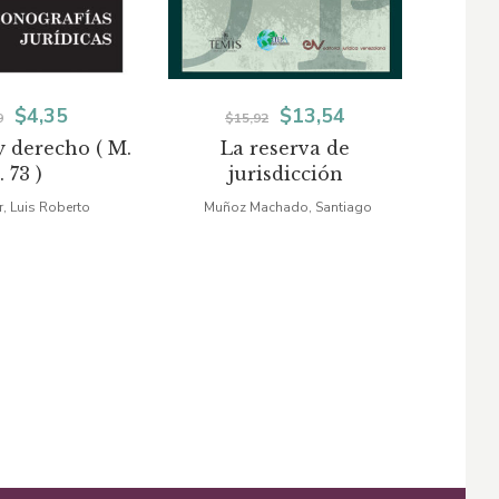
El
El
El
El
$
4,35
$
13,54
9
$
15,92
y derecho ( M.
La reserva de
Man
precio
precio
precio
precio
J. 73 )
jurisdicción
original
actual
original
actual
, Luis Roberto
Muñoz Machado, Santiago
Ga
era:
es:
era:
es:
$6,69.
$4,35.
$15,92.
$13,54.