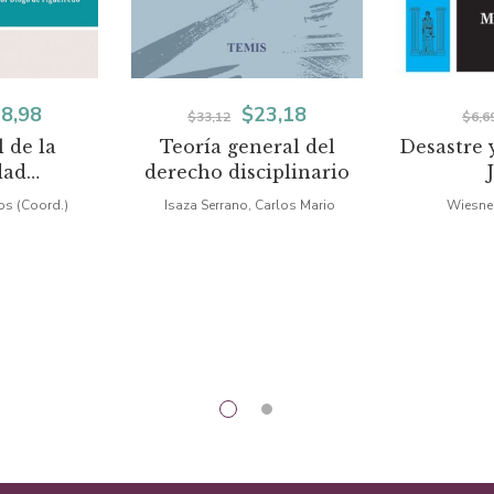
El
El
El
8,98
$
23,18
$
33,12
$
6,6
l de la
Teoría general del
Desastre 
ecio
precio
precio
precio
dad
derecho disciplinario
iginal
actual
original
actual
rativa
os (Coord.)
Isaza Serrano, Carlos Mario
Wiesner
a:
es:
era:
es:
5,86.
$38,98.
$33,12.
$23,18.