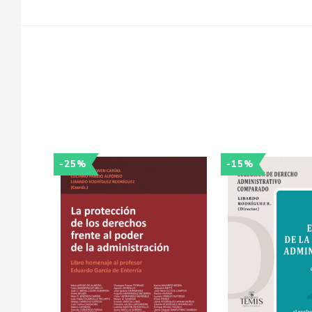
-25%
-15%