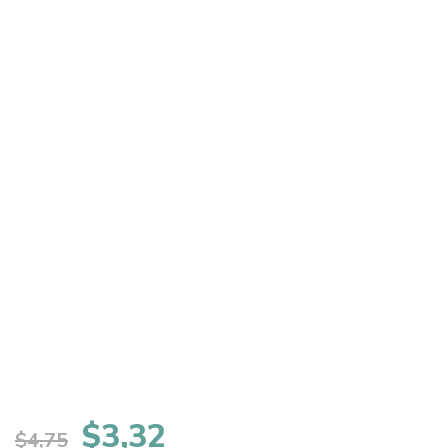
El
El
$
3,32
$
4,75