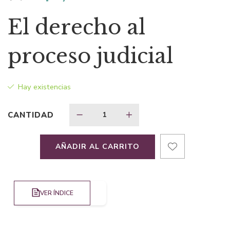
precio
precio
El derecho al
original
actual
proceso judicial
era:
es:
Hay existencias
$4,75.
$3,32.
CANTIDAD
AÑADIR AL CARRITO
VER ÍNDICE