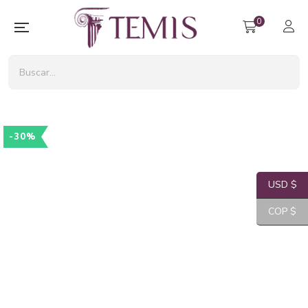
0
-30%
USD $
COP $