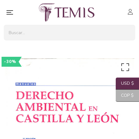
-30%
USD $
COP $