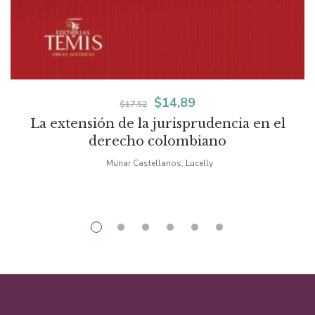
El
El
$
14,89
$
17,52
La extensión de la jurisprudencia en el
precio
precio
derecho colombiano
original
actual
Munar Castellanos, Lucelly
era:
es:
$17,52.
$14,89.