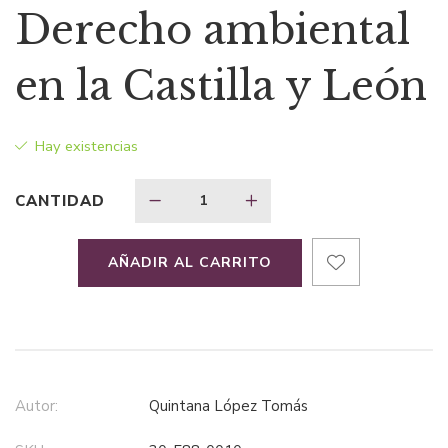
precio
precio
Derecho ambiental
original
actual
en la Castilla y León
era:
es:
Hay existencias
$122,93.
$86,05.
CANTIDAD
AÑADIR AL CARRITO
Autor:
Quintana López Tomás