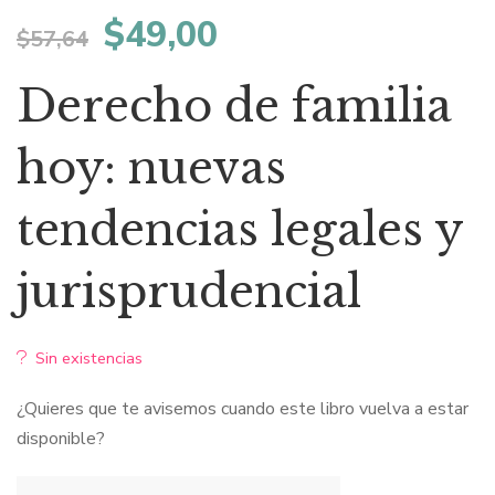
El
El
$
49,00
$
57,64
precio
precio
Derecho de familia
original
actual
hoy: nuevas
era:
es:
tendencias legales y
$57,64.
$49,00.
jurisprudencial
Sin existencias
¿Quieres que te avisemos cuando este libro vuelva a estar
disponible?