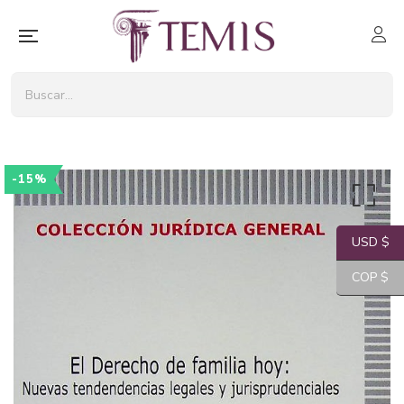
-15%
USD $
COP $