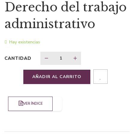
precio
precio
Derecho del trabajo
original
actual
administrativo
era:
es:
Hay existencias
$25,48.
$16,56.
CANTIDAD
AÑADIR AL CARRITO
VER ÍNDICE