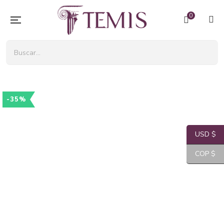
0
-35%
USD $
COP $