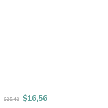
El
El
$
16,56
$
25,48