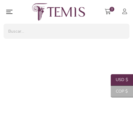
0
USD $
COP $