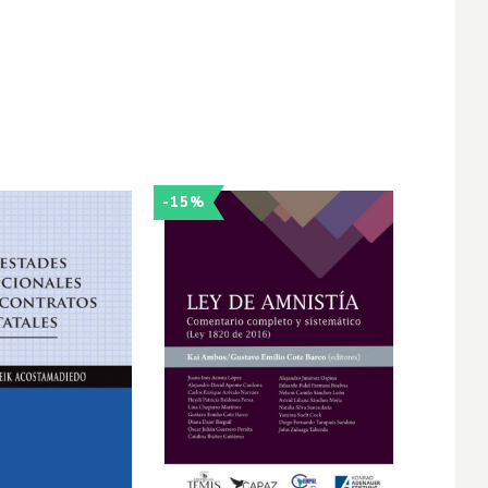
-15%
-30%