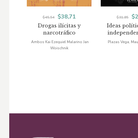
El
El
El
$
38,71
$
2
$
45,54
$
31,85
Drogas ilícitas y
Ideas políti
precio
precio
pr
narcotráfico
independen
original
actual
or
emancipaci
Ambos Kai Ezequiel Malarino Jan
Plazas Vega, Mau
Nueva Gr
Woischnik
era:
es:
er
$45,54.
$38,71.
$3