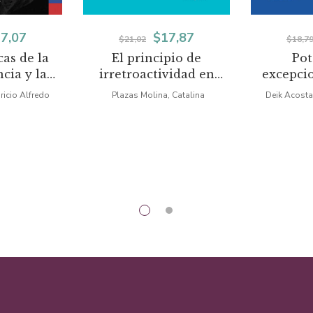
El
El
El
7,07
$
17,87
$
21,02
$
18,7
cas de la
El principio de
Pot
ecio
precio
precio
precio
cia y la
irretroactividad en
excepcio
iginal
actual
original
actual
ón en la
materia tributaria
contrat
ricio Alfredo
Plazas Molina, Catalina
Deik Acosta
anada
a:
es:
era:
es:
1,85.
$27,07.
$21,02.
$17,87.