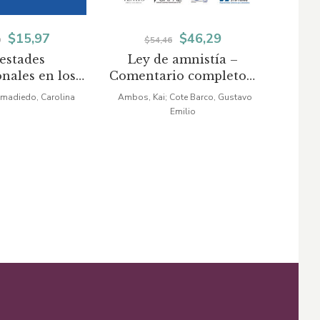
El
El
El
El
$
15,97
$
46,29
9
$
54,46
estades
Ley de amnistía –
In
precio
precio
precio
precio
nales en los
Comentario completo y
d
original
actual
original
actual
os estatales
sistemático (Ley 1820
madiedo, Carolina
Ambos, Kai; Cote Barco, Gustavo
B
de 2016)
Emilio
era:
es:
era:
es:
$18,79.
$15,97.
$54,46.
$46,29.