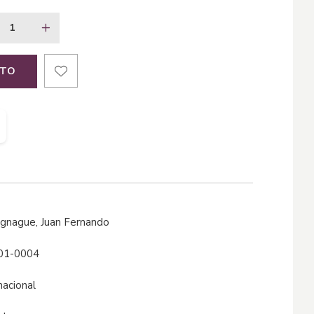
ITO
agnague, Juan Fernando
01-0004
nacional