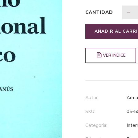
CANTIDAD
AÑADIR AL CARR
VER ÍNDICE
Autor:
Arm
SKU:
05-5
Categoría:
inter