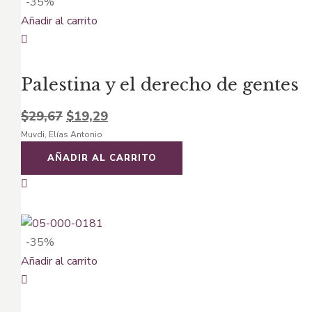
-35%
Añadir al carrito
Palestina y el derecho de gentes
El
El
$
29,67
$
19,29
Muvdi, Elías Antonio
precio
precio
original
actual
AÑADIR AL CARRITO
era:
es:
$29,67.
$19,29.
-35%
Añadir al carrito