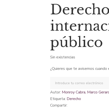
Derech
original
actu
internac
era:
es:
público
$57,27.
$48,
Sin existencias
¿Quieres que te avisemos cuando e
Autor:
Monroy Cabra, Marco Gerar
Etiqueta:
derecho
Compartir: