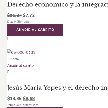
Derecho económico y la integrac
El
El
$
11,87
$
7,72
Díaz Müller, Luis
precio
precio
original
actual
AÑADIR AL CARRITO
era:
es:
$11,87.
$7,72.
-35%
Añadir al carrito
Jesús María Yepes y el derecho i
El
El
$
13,35
$
8,68
Yepes De Uprimny, Inés
precio
precio