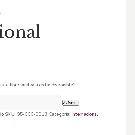
o
al
ional
68.
ste libro vuelva a estar disponible?
Avísame
do
SKU:
05-000-0013
Categoría:
internacional