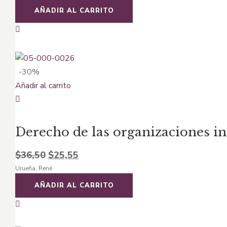
original
actual
AÑADIR AL CARRITO
era:
es:
$13,35.
$8,68.
-30%
Añadir al carrito
Derecho de las organizaciones in
El
El
$
36,50
$
25,55
Urueña, René
precio
precio
original
actual
AÑADIR AL CARRITO
era:
es:
$36,50.
$25,55.