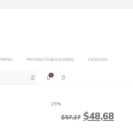
FERTAS
PRÓXIMAS PUBLICACIONES
CATÁLOGO
0
-15%
El
El
$
48,68
$
57,27
precio
prec