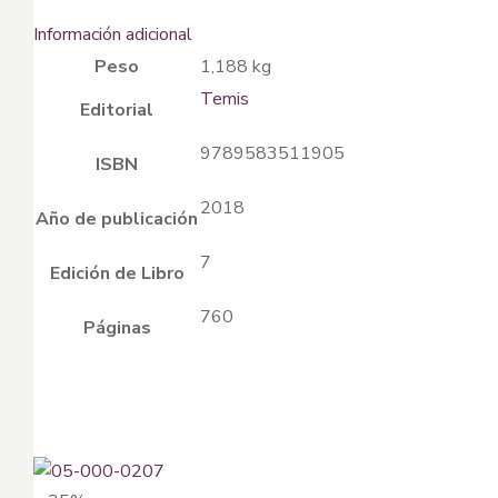
Información adicional
Peso
1,188 kg
Temis
Editorial
9789583511905
ISBN
2018
Año de publicación
7
Edición de Libro
760
Páginas