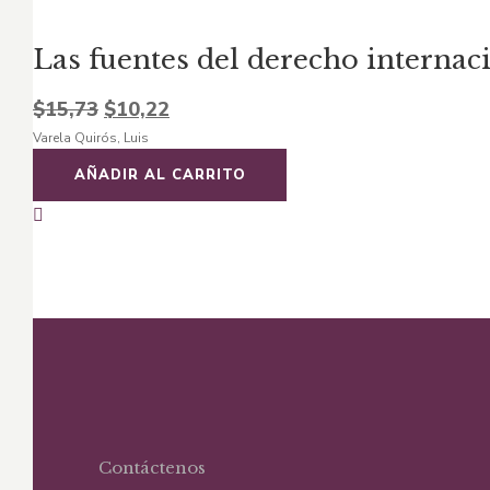
Las fuentes del derecho internac
El
El
$
15,73
$
10,22
Varela Quirós, Luis
precio
precio
original
actual
AÑADIR AL CARRITO
era:
es:
$15,73.
$10,22.
Contáctenos