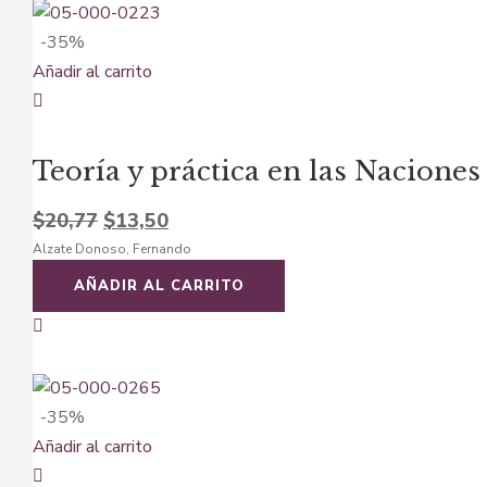
-35%
Añadir al carrito
Teoría y práctica en las Naciones
El
El
$
20,77
$
13,50
Alzate Donoso, Fernando
precio
precio
original
actual
AÑADIR AL CARRITO
era:
es:
$20,77.
$13,50.
-35%
Añadir al carrito