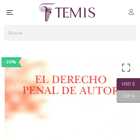
-30%
USD $
COP $