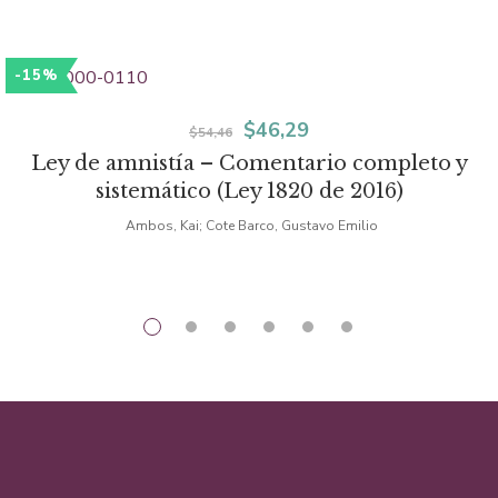
-15%
El
El
$
46,29
$
54,46
Ley de amnistía – Comentario completo y
precio
precio
sistemático (Ley 1820 de 2016)
original
actual
Ambos, Kai; Cote Barco, Gustavo Emilio
era:
es:
$54,46.
$46,29.