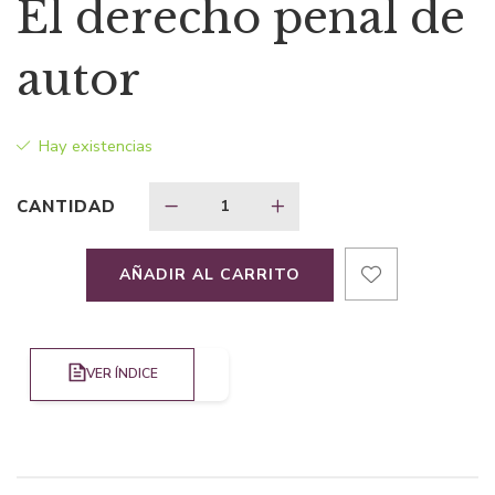
El derecho penal de
original
actual
autor
era:
es:
Hay existencias
$123,25.
$86,27.
CANTIDAD
AÑADIR AL CARRITO
VER ÍNDICE