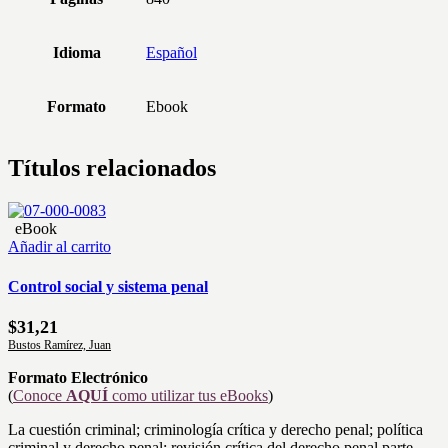
Idioma
Español
Formato
Ebook
Títulos relacionados
eBook
Añadir al carrito
Control social y sistema penal
$
31,21
Bustos Ramírez, Juan
Formato Electrónico
(
Conoce
AQUÍ
como utilizar tus eBooks
)
La cuestión criminal; criminología crítica y derecho penal; política
criminal y derecho penal; revisión crítica del derecho penal parte