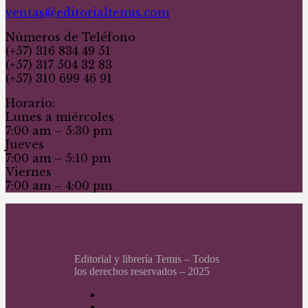
ventas@editorialtemis.com
Números de Teléfono
(+57) 316 834 49 51
(+57) 317 504 32 83
(+57) 310 699 46 91
Horario:
Lunes a miércoles
7:00 am – 5:30 pm
Jueves
7:00 am – 5:10 pm
Viernes
7:00 am – 4:00 pm
Editorial y librería Temis – Todos
los derechos reservados – 2025