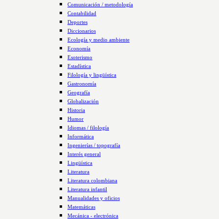
Comunicación / metodología
Contabilidad
Deportes
Diccionarios
Ecología y medio ambiente
Economía
Esoterismo
Estadística
Filología y lingüística
Gastronomía
Geografía
Globalización
Historia
Humor
Idiomas / filología
Informática
Ingenierías / topografía
Interés general
Lingüística
Literatura
Literatura colombiana
Literatura infantil
Manualidades y oficios
Matemáticas
Mecánica - electrónica