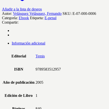
Añadir a la lista de deseos
Autor:
Velásquez Velásquez, Fernando
SKU:
E-07-000-0006
Categoría:
ebook
Etiqueta:
e-penal
Compartir:
Información adicional
Editorial
Temis
ISBN
9789583512957
Año de publicación
2005
Edición de Libro
1
Páginas
840