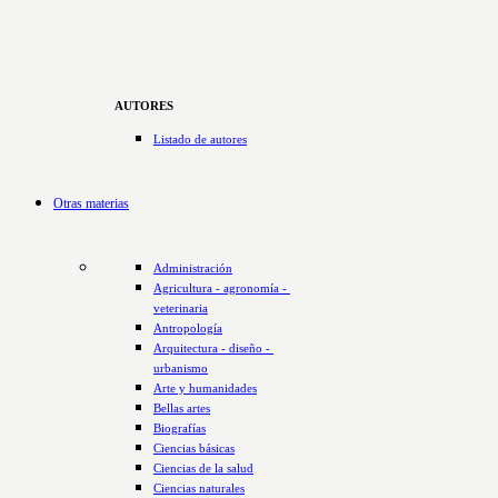
AUTORES
Listado de autores
Otras materias
Administración
Agricultura - agronomía - 
veterinaria
Antropología
Arquitectura - diseño - 
urbanismo
Arte y humanidades
Bellas artes
Biografías
Ciencias básicas
Ciencias de la salud
Ciencias naturales