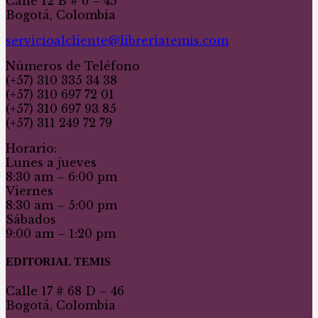
Calle 12 B # 6 – 45
Bogotá, Colombia
servicioalcliente@libreriatemis.com
Números de Teléfono
(+57) 310 335 34 38
(+57) 310 697 72 01
(+57) 310 697 93 85
(+57) 311 249 72 79
Horario:
Lunes a jueves
8:30 am – 6:00 pm
Viernes
8:30 am – 5:00 pm
Sábados
9:00 am – 1:20 pm
EDITORIAL TEMIS
Calle 17 # 68 D – 46
Bogotá, Colombia