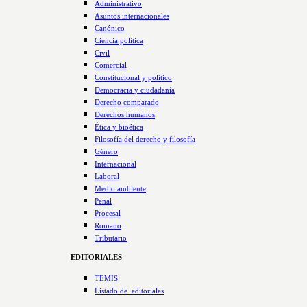
Administrativo
Asuntos internacionales
Canónico
Ciencia política
Civil
Comercial
Constitucional y político
Democracia y ciudadanía
Derecho comparado
Derechos humanos
Ética y bioética
Filosofía del derecho y filosofía
Género
Internacional
Laboral
Medio ambiente
Penal
Procesal
Romano
Tributario
EDITORIALES
TEMIS
Listado de  editoriales