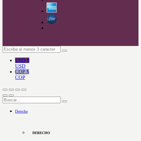
USD $
USD
COP $
COP
Derecho
DERECHO