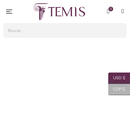
0
USD $
COP $