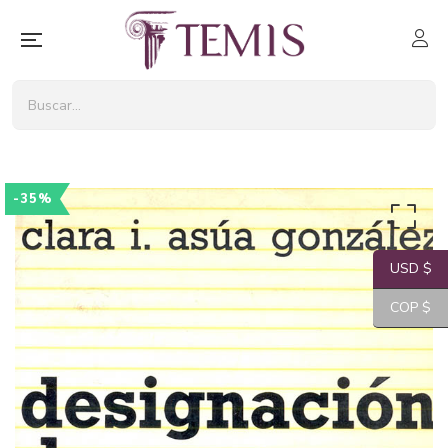
-35%
USD $
COP $