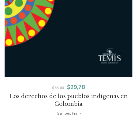
El
El
$
29,78
$
35,03
Los derechos de los pueblos indígenas en
precio
precio
Colombia
original
actual
Semper, Frank
era:
es:
$35,03.
$29,78.