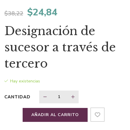
El
El
$
24,84
$
38,22
precio
precio
Designación de
original
actual
sucesor a través de
era:
es:
tercero
$38,22.
$24,84.
Hay existencias
CANTIDAD
AÑADIR AL CARRITO