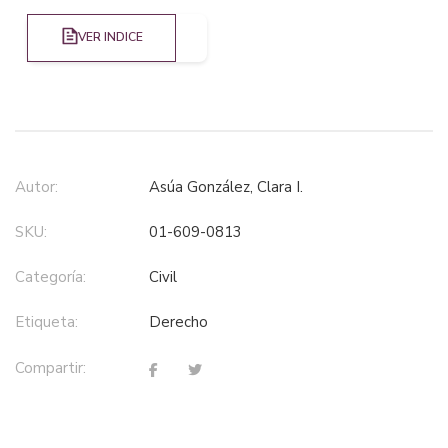
VER INDICE
Autor:
Asúa González, Clara I.
SKU:
01-609-0813
Categoría:
civil
Etiqueta:
derecho
Compartir: