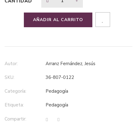
CANTIDAD
$32,17.
$22,52.
AÑADIR AL CARRITO
Autor:
Arranz Fernández, Jesús
SKU:
36-807-0122
Categoría:
pedagogía
Etiqueta:
pedagogía
Compartir: