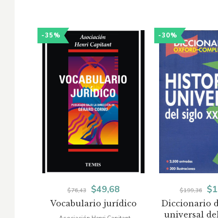
-35%
-30%
El
El
El
$
49,68
$
1
$
76,43
$
199,36
Vocabulario jurídico
Diccionario d
precio
precio
pr
universal de