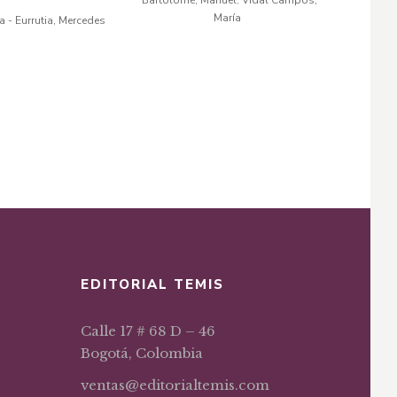
Bartolomé, Manuel
Vidal Campos,
,
original
actual
original
actual
s español –
María
 - Eurrutia, Mercedes
l – francés
era:
es:
era:
es:
$131,53.
$92,07.
$45,54.
$31,88.
EDITORIAL TEMIS
Calle 17 # 68 D – 46
Bogotá, Colombia
ventas@editorialtemis.com