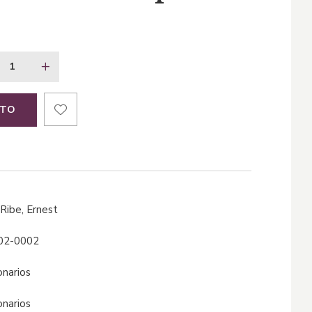
ITO
 Ribe, Ernest
02-0002
ionarios
ionarios