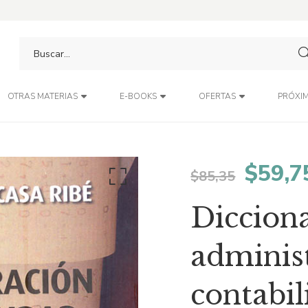
PRÓXIM
OTRAS MATERIAS
E-BOOKS
OFERTAS
El
$
59,7
$
85,35
preci
Diccion
origin
adminis
era:
contabi
$85,3