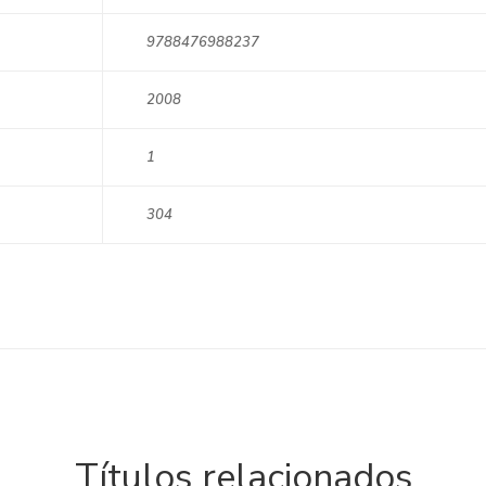
9788476988237
2008
1
304
Títulos relacionados