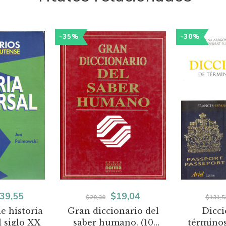
-35%
-30%
El
El
El
39,55
$
19,04
$
29,30
$
131,5
e historia
Gran diccionario del
Dicci
ecio
precio
precio
precio
l siglo XX
saber humano. (10
términos