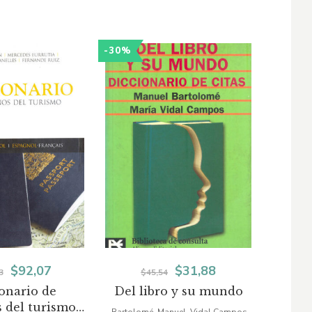
-30%
-30%
El
El
El
El
$
92,07
$
31,88
3
$
45,54
onario de
Del libro y su mundo
D
precio
precio
precio
precio
 del turismo