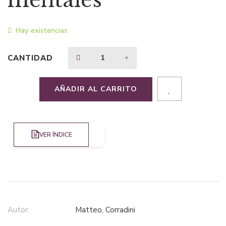
mentales
$39,49.
$29,62.
Hay existencias
CANTIDAD
AÑADIR AL CARRITO
VER ÍNDICE
Autor:
Matteo, Corradini