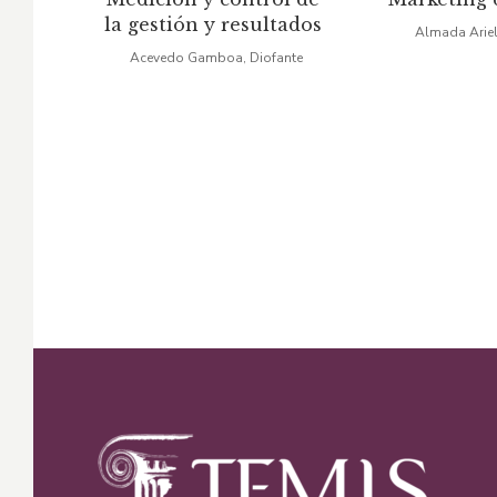
precio
precio
pr
la gestión y resultados
Almada Ariel
original
actual
or
Acevedo Gamboa, Diofante
era:
es:
er
$24,84.
$21,11.
$4