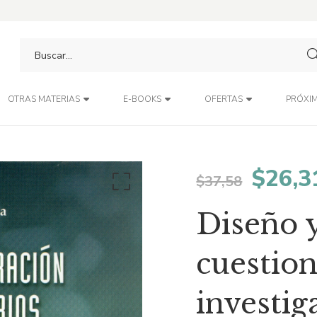
PRÓXIM
OTRAS MATERIAS
E-BOOKS
OFERTAS
El
$
26,3
$
37,58
preci
Diseño 
origin
cuestion
era:
investig
$37,5