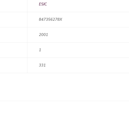
ESIC
847356278X
2001
1
331