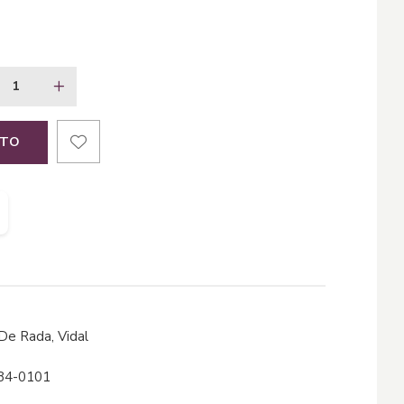
ITO
z De Rada, Vidal
84-0101