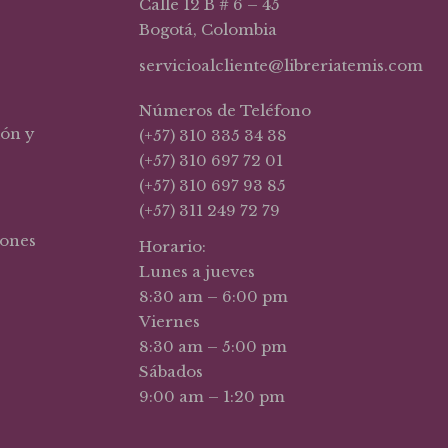
Calle 12 B # 6 – 45
Bogotá, Colombia
servicioalcliente@libreriatemis.com
Números de Teléfono
ión y
(+57) 310 335 34 38
(+57) 310 697 72 01
(+57) 310 697 93 85
(+57) 311 249 72 79
iones
Horario:
Lunes a jueves
8:30 am – 6:00 pm
Viernes
8:30 am – 5:00 pm
Sábados
9:00 am – 1:20 pm