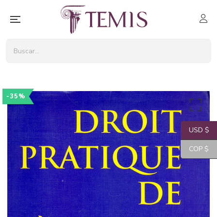
-35%
USD $
COP $