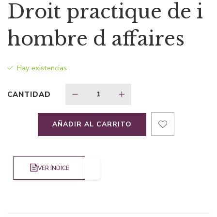
precio
precio
Droit practique de i
original
actual
hombre d affaires
era:
es:
Hay existencias
$29,30.
$19,04.
CANTIDAD
AÑADIR AL CARRITO
VER ÍNDICE