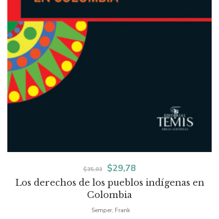
El
El
$
29,78
$
35,03
Los derechos de los pueblos indígenas en
precio
precio
Colombia
original
actual
Semper, Frank