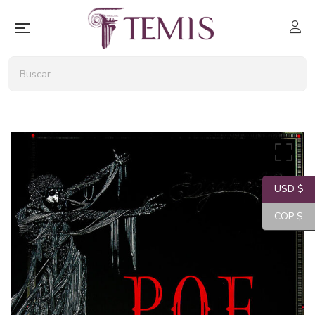
USD $
COP $