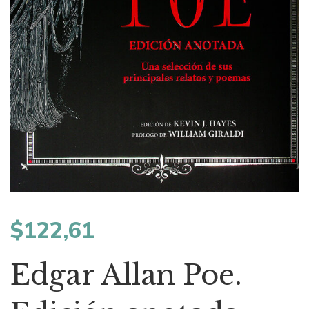
$
122,61
Edgar Allan Poe.