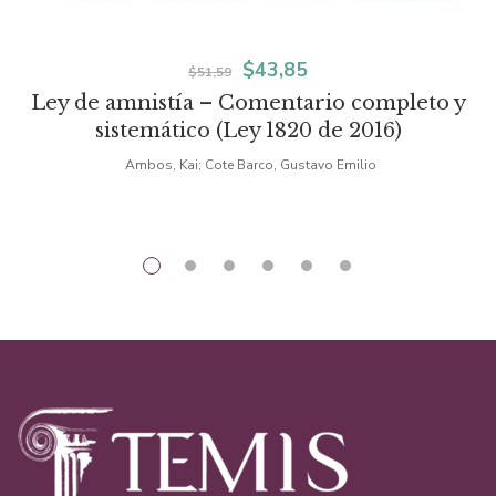
El
El
$
43,85
$
51,59
Ley de amnistía – Comentario completo y
precio
precio
sistemático (Ley 1820 de 2016)
original
actual
Ambos, Kai; Cote Barco, Gustavo Emilio
era:
es:
$51,59.
$43,85.