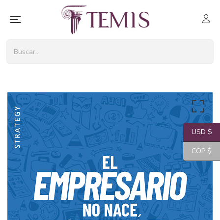
USD $
COP $