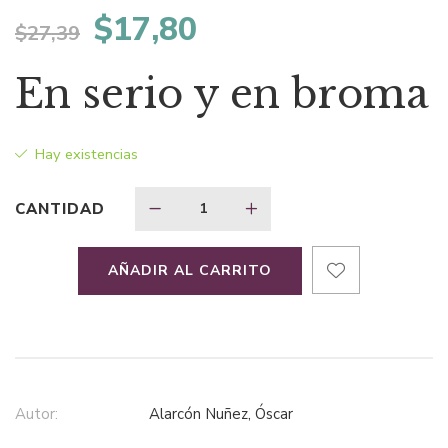
El
El
$
17,80
$
27,39
precio
precio
En serio y en broma
original
actual
Hay existencias
era:
es:
CANTIDAD
$27,39.
$17,80.
AÑADIR AL CARRITO
Autor:
Alarcón Nuñez, Óscar