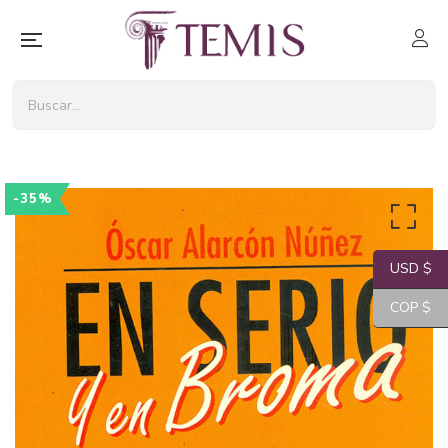
-35%
USD $
COP $