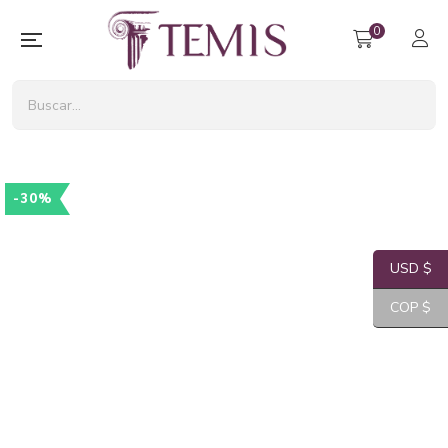
0
-30%
USD $
COP $