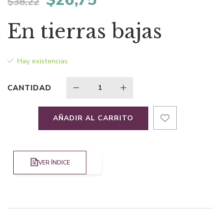
$
38,22
precio
precio
En tierras bajas
original
actual
Hay existencias
era:
es:
CANTIDAD
$38,22.
$26,75.
AÑADIR AL CARRITO
VER ÍNDICE