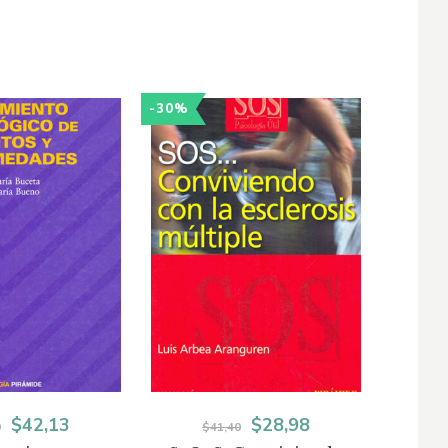
-30%
-35%
El
El
El
El
$
42,13
$
28,98
9
$
41,40