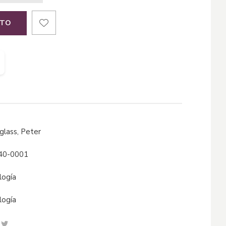
ITO
nglass, Peter
40-0001
ología
ología