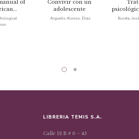
manual of
Convivir con un
Tra
ecio
precio
precio
precio
rican
adolescente
psicológic
iginal
actual
original
actual
gical
enfe
hological
Arguello Alonso, Elías
Buceta, Jos
tion
ion
a:
es:
era:
es:
3,63.
$70,22.
$45,22.
$33,92.
LIBRERIA TEMIS S.A.
Calle 12 B # 6 – 45