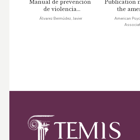
Manual de prevención
Publication 
precio
precio
pr
de violencia
the ame
original
actual
or
intrafamiliar
psycholo
Álvarez Bermúdez, Javier
American Psyc
associa
Associat
era:
es:
er
$31,21.
$21,85.
$9