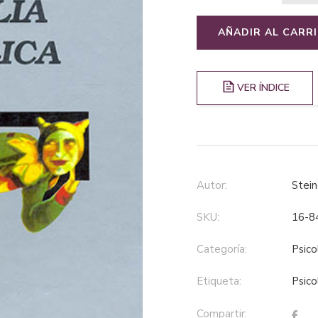
AÑADIR AL CARR
VER ÍNDICE
Autor:
Stei
SKU:
16-8
Categoría:
psic
Etiqueta:
psic
Compartir: