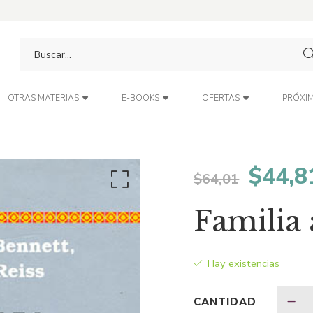
PRÓXIM
OTRAS MATERIAS
E-BOOKS
OFERTAS
El
$
44,8
$
64,01
preci
Familia 
origin
Hay existencias
era:
CANTIDAD
$64,0