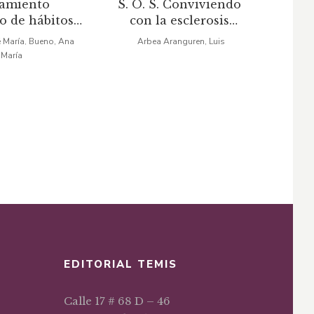
tamiento
S. O. S. Conviviendo
Agor
precio
precio
precio
precio
o de hábitos y
con la esclerosis
B
original
actual
original
actual
rmedades
múltiple
é María
Bueno, Ana
Arbea Aranguren, Luis
,
María
era:
es:
era:
es:
$60,19.
$42,13.
$41,40.
$28,98.
EDITORIAL TEMIS
Calle 17 # 68 D – 46