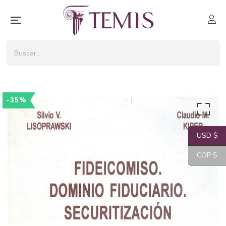
-35%
USD $
COP $