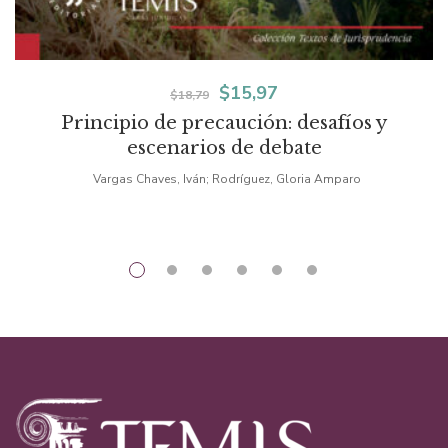
El
El
$
15,97
$
18,79
Principio de precaución: desafíos y
precio
precio
escenarios de debate
original
actual
Vargas Chaves, Iván; Rodríguez, Gloria Amparo
era:
es:
$18,79.
$15,97.