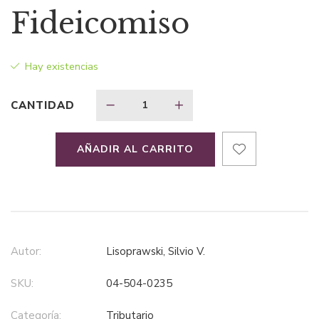
precio
precio
Fideicomiso
original
actual
Hay existencias
era:
es:
CANTIDAD
$85,99.
$55,89.
AÑADIR AL CARRITO
Autor:
Lisoprawski, Silvio V.
SKU:
04-504-0235
Categoría:
tributario