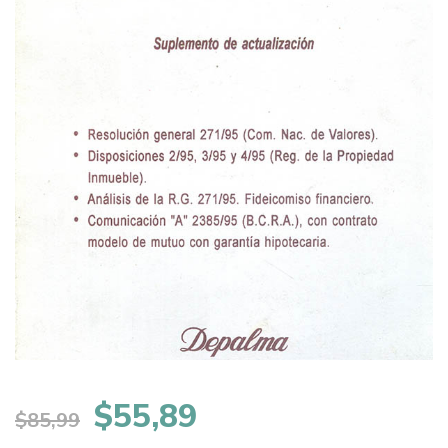
El
El
$
55,89
$
85,99