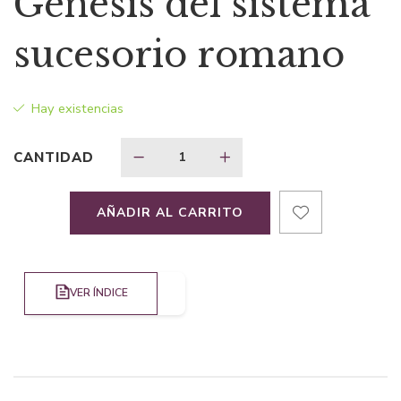
Génesis del sistema
original
actual
sucesorio romano
era:
es:
Hay existencias
$85,35.
$72,55.
CANTIDAD
AÑADIR AL CARRITO
VER ÍNDICE