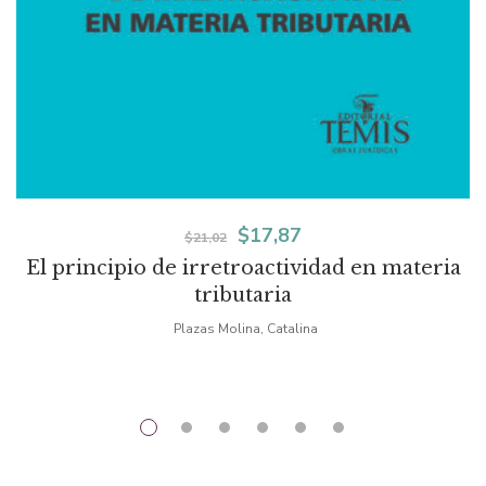
El
El
$
17,87
$
21,02
El principio de irretroactividad en materia
precio
precio
tributaria
original
actual
Plazas Molina, Catalina
era:
es:
$21,02.
$17,87.