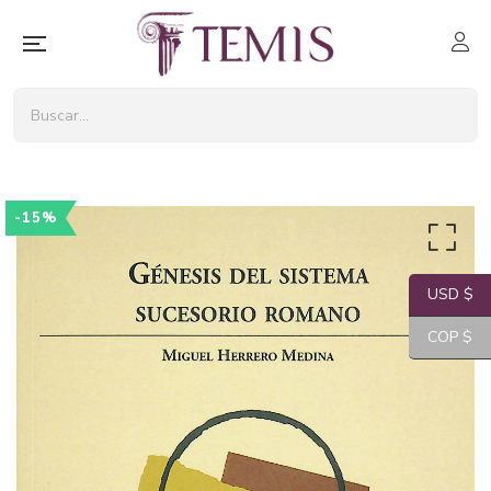
-15%
USD $
COP $