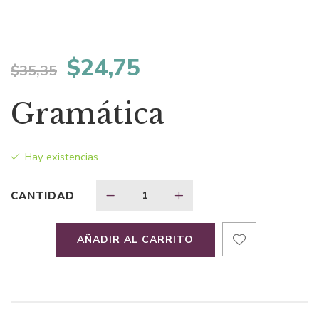
El
El
$
24,75
$
35,35
precio
precio
Gramática
original
actual
Hay existencias
era:
es:
CANTIDAD
$35,35.
$24,75.
AÑADIR AL CARRITO