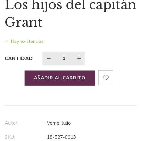
Los hijos del capitán
original
actual
Grant
era:
es:
Hay existencias
$30,57.
$19,87.
CANTIDAD
AÑADIR AL CARRITO
Autor:
Verne, Julio
SKU:
18-527-0013