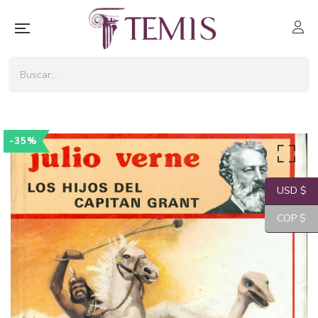
-35%
USD $
COP $