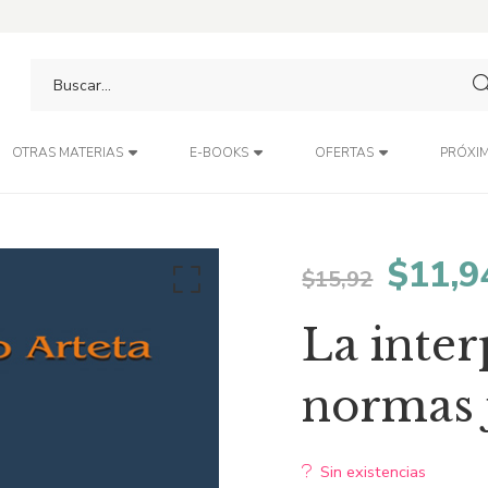
PRÓXIM
OTRAS MATERIAS
E-BOOKS
OFERTAS
El
$
11,9
$
15,92
preci
La inter
origin
normas 
era:
Sin existencias
$15,9