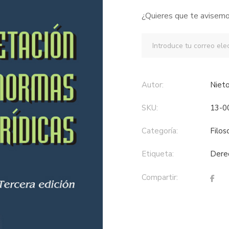
¿Quieres que te avisemo
Autor:
Nie
SKU:
13-0
Categoría:
filo
Etiqueta:
der
Compartir: