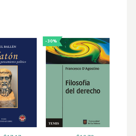
-30%
-15%