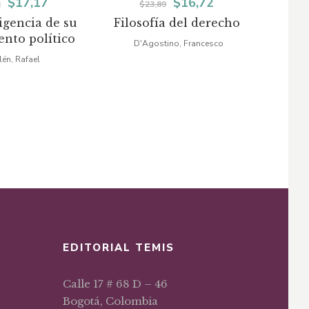
El
El
El
El
$
17,17
$
16,72
2
$
23,89
igencia de su
Filosofía del derecho
El
precio
precio
precio
precio
nto político
po
D'Agostino, Francesco
original
actual
original
actual
lén, Rafael
Mo
era:
es:
era:
es:
$24,52.
$17,17.
$23,89.
$16,72.
EDITORIAL TEMIS
Calle 17 # 68 D – 46
Bogotá, Colombia