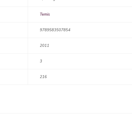
Temis
9789583507854
2011
3
216