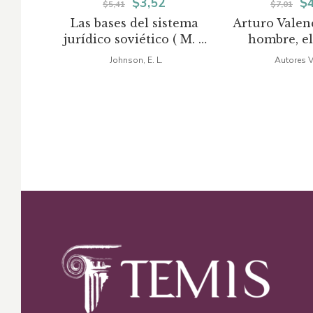
El
El
El
$
3,52
$
$
5,41
$
7,01
Las bases del sistema
Arturo Valenc
precio
precio
pr
jurídico soviético ( M. J.
hombre, el
original
actual
or
25 )
Johnson, E. L.
Autores V
era:
es:
er
$5,41.
$3,52.
$7