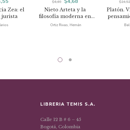
El
El
El
4,55
$
4,68
$
6,69
$
24,5
ia Zea: el
Nieto Arteta y la
Platón. V
ecio
precio
precio
precio
 jurista
filosofía moderna en
pensamie
iginal
actual
original
actual
Colombia ( M. J. 4 )
arios
Ortiz Rivas, Hernán
Bal
a:
es:
era:
es:
,01.
$4,55.
$6,69.
$4,68.
LIBRERIA TEMIS S.A.
Calle 12 B # 6 – 45
Bogotá, Colombia