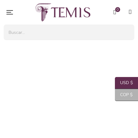
0
USD $
COP $