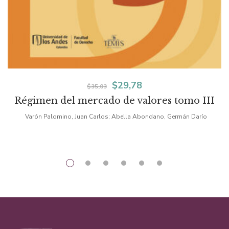
El
El
$
29,78
$
35,03
Régimen del mercado de valores tomo III
precio
precio
Varón Palomino, Juan Carlos; Abella Abondano, Germán Darío
original
actual
era:
es:
$35,03.
$29,78.