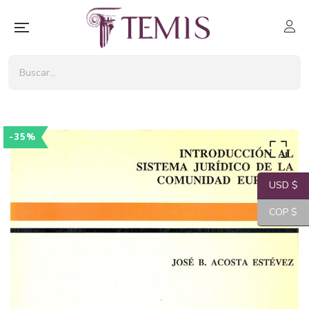
-35%
USD $
COP $