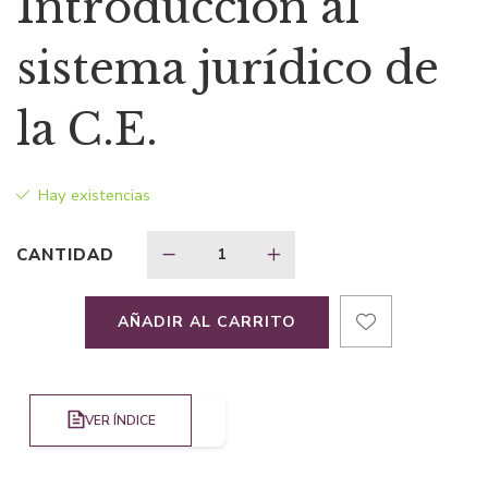
Introducción al
original
actual
sistema jurídico de
era:
es:
la C.E.
$45,86.
$29,81.
Hay existencias
CANTIDAD
AÑADIR AL CARRITO
VER ÍNDICE