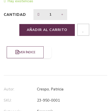
Hay existencias
$41,08.
$28,76.
CANTIDAD
AÑADIR AL CARRITO
VER ÍNDICE
Autor:
Crespo, Patricia
SKU:
23-950-0001