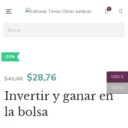
0
-30%
El
El
$
28,76
USD $
$
41,08
precio
precio
COP $
Invertir y ganar en
original
actual
la bolsa
era:
es: