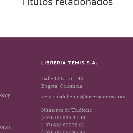
Títulos relacionados
LIBRERIA TEMIS S.A.
Calle 12 B # 6 – 45
Bogotá, Colombia
ión y
servicioalcliente@libreriatemis.com
Números de Teléfono
(+57) 310 335 34 38
(+57) 310 697 72 01
iones
(+57) 310 697 93 85