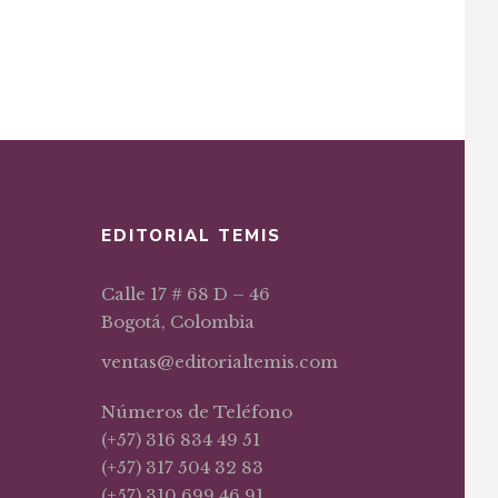
EDITORIAL TEMIS
Calle 17 # 68 D – 46
Bogotá, Colombia
ventas@editorialtemis.com
Números de Teléfono
(+57) 316 834 49 51
(+57) 317 504 32 83
(+57) 310 699 46 91