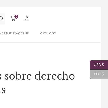
0
MAS PUBLICACIONES
CATÁLOGO
USD $
s sobre derecho
COP $
as