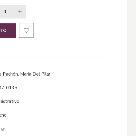
ITO
cía Pachón, María Del Pilar
47-0135
inistrativo
echo