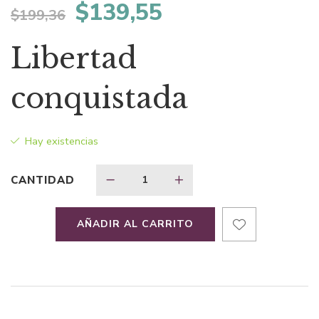
El
El
$
139,55
$
199,36
precio
precio
Libertad
original
actual
conquistada
era:
es:
Hay existencias
$199,36.
$139,55.
CANTIDAD
AÑADIR AL CARRITO