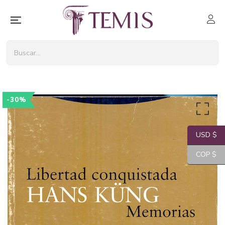
-30%
USD $
COP $