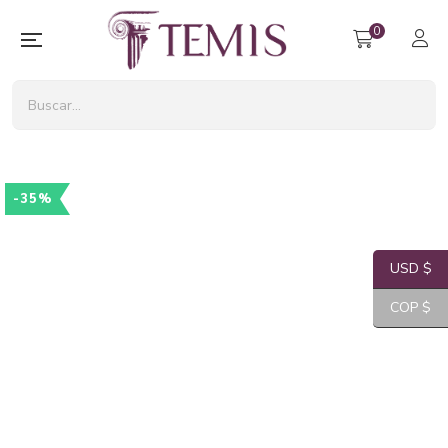
0
-35%
USD $
COP $