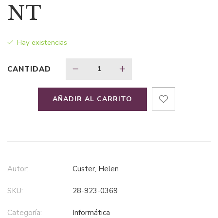
original
actual
NT
era:
es:
Hay existencias
$32,17.
$20,91.
CANTIDAD
AÑADIR AL CARRITO
Autor:
Custer, Helen
SKU:
28-923-0369
Categoría:
informática