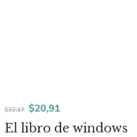
El
El
$
20,91
$
32,17
precio
precio
El libro de windows