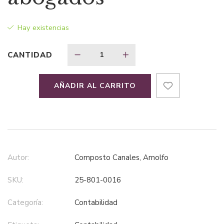
$42,99.
$27,95.
Hay existencias
CANTIDAD
AÑADIR AL CARRITO
Autor:
Composto Canales, Arnolfo
SKU:
25-801-0016
Categoría:
contabilidad