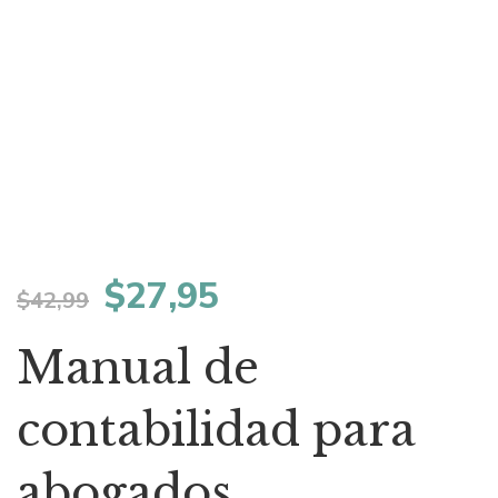
El
El
$
27,95
$
42,99
precio
precio
Manual de
original
actual
contabilidad para
era:
es:
abogados