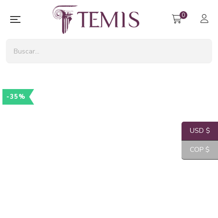
0
-35%
USD $
COP $