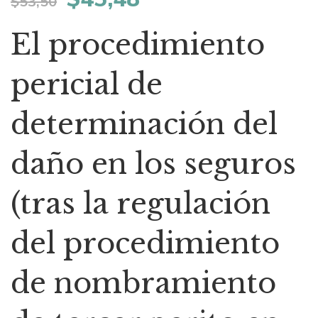
$
53,50
precio
precio
El procedimiento
original
actual
pericial de
era:
es:
determinación del
$53,50.
$45,48.
daño en los seguros
(tras la regulación
del procedimiento
de nombramiento