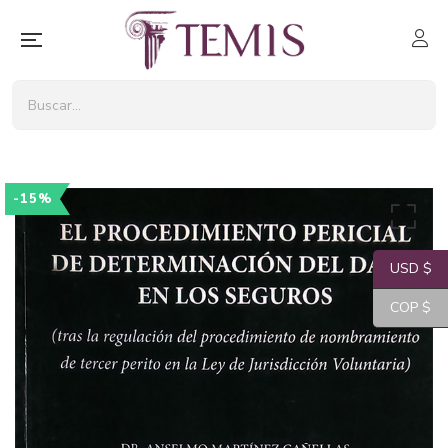
-15%
USD $
COP $