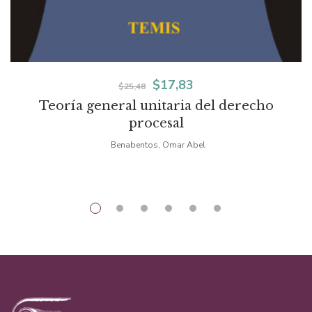
El
El
$
17,83
$
25,48
Teoría general unitaria del derecho
precio
precio
procesal
original
actual
Benabentos, Omar Abel
era:
es:
$25,48.
$17,83.