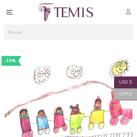
-30%
USD $
COP $