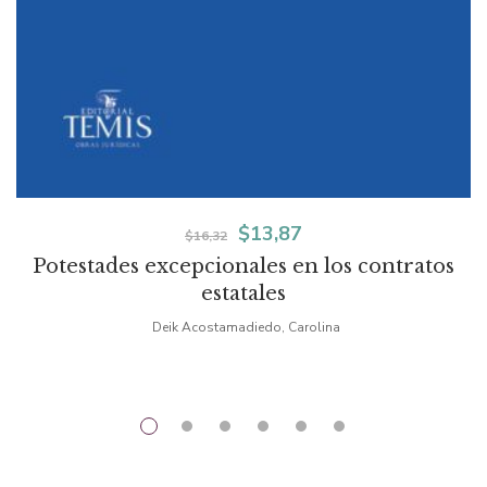
El
El
$
13,87
$
16,32
Potestades excepcionales en los contratos
precio
precio
estatales
original
actual
Deik Acostamadiedo, Carolina
era:
es:
$16,32.
$13,87.