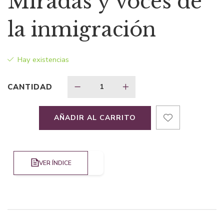
Miradas y voces de
original
actual
la inmigración
era:
es:
Hay existencias
$41,84.
$29,29.
CANTIDAD
AÑADIR AL CARRITO
VER ÍNDICE