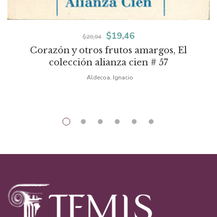
El
El
$
19,46
$
29,94
Corazón y otros frutos amargos, El
precio
precio
colección alianza cien # 57
original
actual
Aldecoa, Ignacio
era:
es:
$29,94.
$19,46.