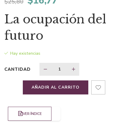
El
El
$
16,77
$
25,80
precio
precio
La ocupación del
original
actual
futuro
era:
es:
Hay existencias
$25,80.
$16,77.
CANTIDAD
AÑADIR AL CARRITO
VER ÍNDICE