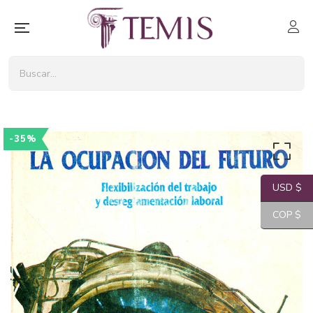
-35%
USD $
COP $