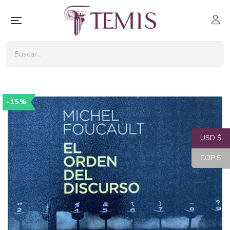
-15%
USD $
COP $