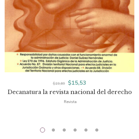
El
El
$
15,53
$
23,89
Decanatura la revista nacional del derecho
precio
precio
Revista
original
actual
era:
es:
$23,89.
$15,53.