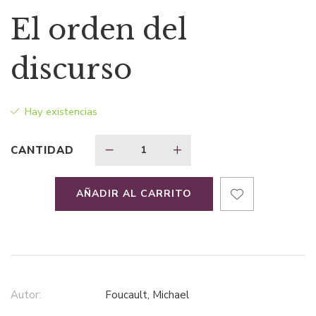
precio
precio
El orden del
original
actual
discurso
era:
es:
Hay existencias
$54,46.
$46,29.
CANTIDAD
AÑADIR AL CARRITO
Autor:
Foucault, Michael